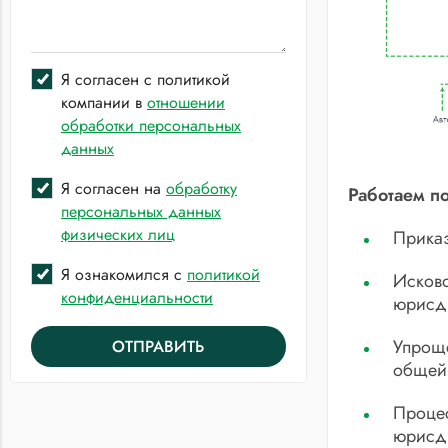
Я согласен с политикой
компании в
отношении
обработки персональных
данных
Я согласен на
обработку
Работаем по
персональных данных
физических лиц
Приказ
Я ознакомился с
политикой
Исково
конфиденциальности
юрисд
Упроще
ОТПРАВИТЬ
общей
Процес
юрисд