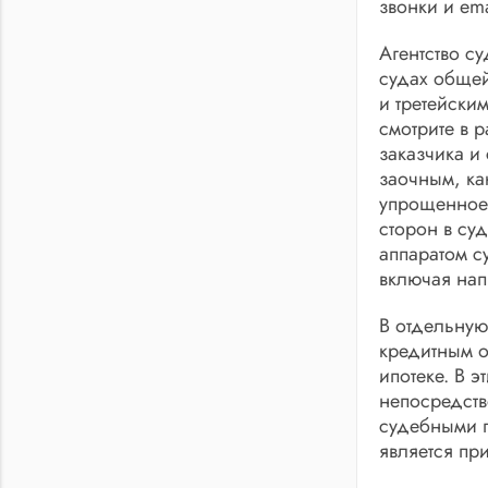
звонки и ema
Агентство с
судах обще
и третейским
смотрите в 
заказчика и
заочным, ка
упрощенное.
сторон в су
аппаратом с
включая нап
В отдельную
кредитным о
ипотеке. В 
непосредств
судебными п
является пр