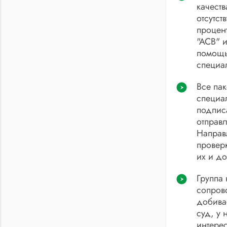
качеств
отсутст
процент
"АСВ" 
помощь
специа
Все па
специа
подписа
отправ
Направ
проверк
их и до
Группа 
сопров
добива
суд, у 
интере