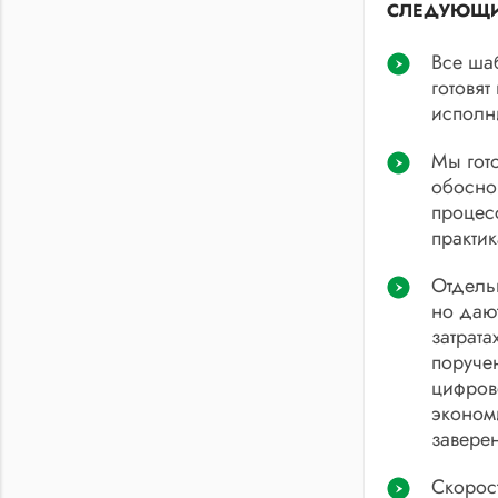
СЛЕДУЮЩИ
Все ша
готовят
исполн
Мы гото
обосно
процесс
практик
Отдель
но даю
затрата
поруче
цифров
экономи
завере
Скорост