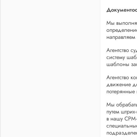
Документоо
Мы выполняе
определение
направляем 
Агентство с
систему шаб
шаблоны зак
Агентство ко
движение до
потерянные 
Мы обрабаты
путем штрих
в нашу СРМ-
специальные
подразделе