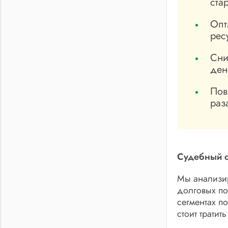
ста
Опт
рес
Сни
ден
Пов
раз
Судебный с
Мы анализир
долговых п
сегментах п
стоит тратит