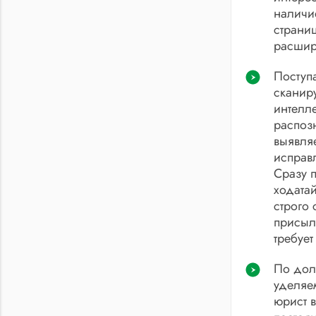
наличи
страниц
расшир
Поступ
сканир
интелл
распоз
выявля
исправ
Сразу п
ходатай
строго
присыл
требуе
По дол
уделяе
юрист 