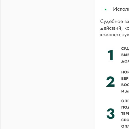
Исполн
Судебное вз
действий, к
комплексную
1
СУД
ВЫБ
ДО
НО
2
ВЕ
ВО
И Д
ОП
3
ПО
ТЕР
СБО
ОП