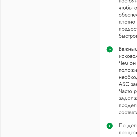
постоя
чтобы 
обеспеч
плотно
предос
быстро
Важным 
исково
Чем он 
положи
необхо
АБС за
Часто р
задолже
продел
соответ
По дел
процес