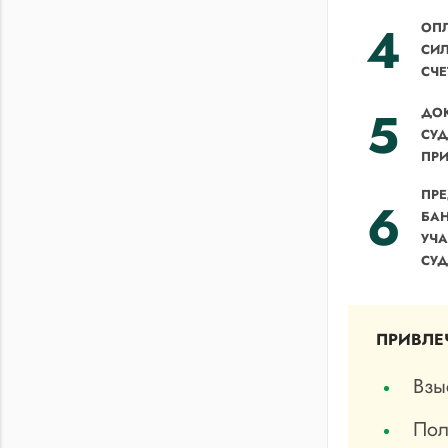
4
ОП
СИЛ
СЧЕ
5
ДО
СУ
ПР
ПРЕ
6
БАН
УЧА
СУД
ПРИВЛЕ
Взы
Пол