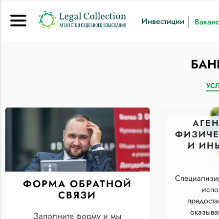
Инвестиции
Вакан
БАН
УС
АГЕ
ФИЗИЧЕ
И ИН
Специализир
ФОРМА ОБРАТНОЙ
испо
СВЯЗИ
предоста
оказыва
Заполните форму и мы