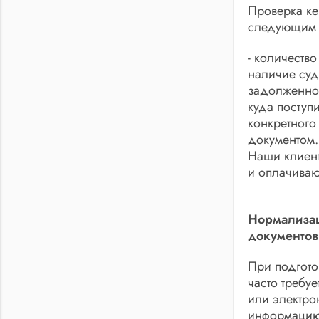
Проверка ке
следующим 
- количеств
наличие суд
задолженност
куда поступи
конкретного
документом.
Наши клиент
и оплачиваю
Нормализац
документов
При подгото
часто требу
или электро
информацию