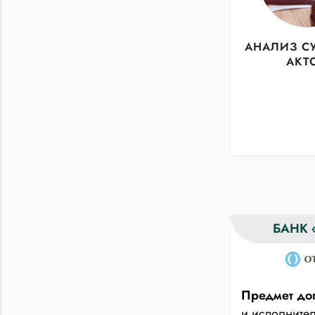
АНАЛИЗ С
АКТ
БАНК 
Предмет дог
и исполните