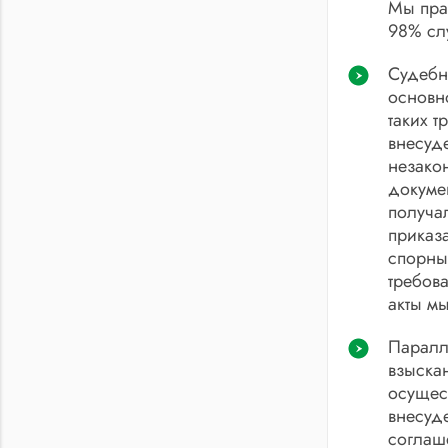
Мы прав
98% сл
Судебн
основн
таких т
внесуд
незако
докумен
получал
приказа
спорны
требова
акты м
Паралл
взыска
осущес
внесуд
соглаш